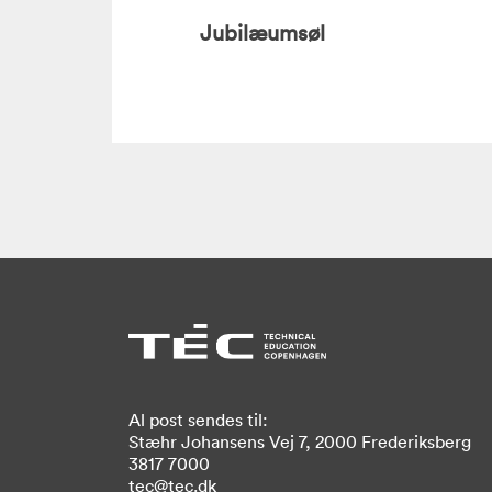
Jubilæumsøl
Al post sendes til:
Stæhr Johansens Vej 7, 2000 Frederiksberg
3817 7000
tec@tec.dk