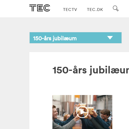
TECTV
TEC.DK
150-års jubilæ