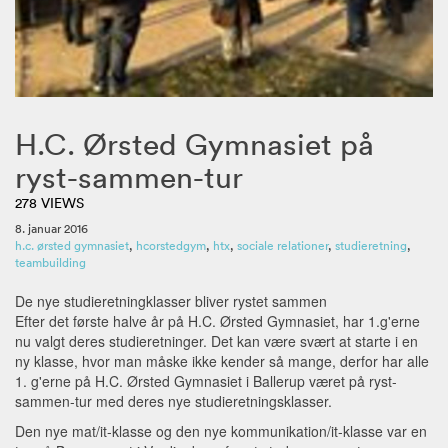
H.C. Ørsted Gymnasiet på
ryst-sammen-tur
278 VIEWS
8. januar 2016
h.c. ørsted gymnasiet
,
hcorstedgym
,
htx
,
sociale relationer
,
studieretning
,
teambuilding
De nye studieretningklasser bliver rystet sammen
Efter det første halve år på H.C. Ørsted Gymnasiet, har 1.g'erne
nu valgt deres studieretninger. Det kan være svært at starte i en
ny klasse, hvor man måske ikke kender så mange, derfor har alle
1. g'erne på H.C. Ørsted Gymnasiet i Ballerup været på ryst-
sammen-tur med deres nye studieretningsklasser.
Den nye mat/it-klasse og den nye kommunikation/it-klasse var en