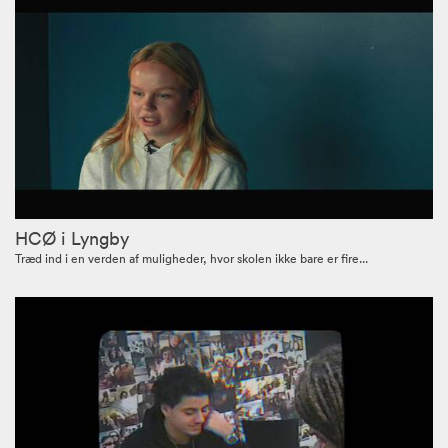
HCØ i Lyngby
Træd ind i en verden af muligheder, hvor skolen ikke bare er fire...