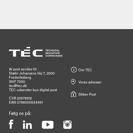
Al post sendes til:
Om TEC
Stæhr Johansens Vej 7, 2000
Frederiksberg
3817 7000
Vores adresser
tec@tec.dk
TEC udsender kun digital post
Sikker Post
CVR 20578912
EAN 5798000553491
Følg os på: