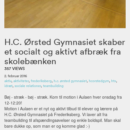
H.C. Ørsted Gymnasiet skaber
et socialt og aktivt afbræk fra
skolebænken
357 VIEWS
2. februar 2016
aktiv
,
aktiviteter
,
frederiksberg
,
h.c. ørsted gymnasiet
,
hcorstedgym
,
htx
,
idræt
,
sociale relationer
,
teambuilding
Bøj - stræk - bøj - stræk. Kom til motion i Aulaen hver onsdag fra
12-12:20!
Motion i Aulaen er et nyt og aktivt tilbud til elever og lærere på
H.C. Ørsted Gymnasiet på Frederiksberg. Vi laver alt fra
teambuilding til afspændingsøvelser og enkle boldspil. Man skal
bare dukke op, som man er og komme glad :-)