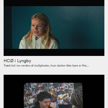
HCØ i Lyngby
Træd ind i en verden af muligheder, hvor skolen ikke bare er fire...