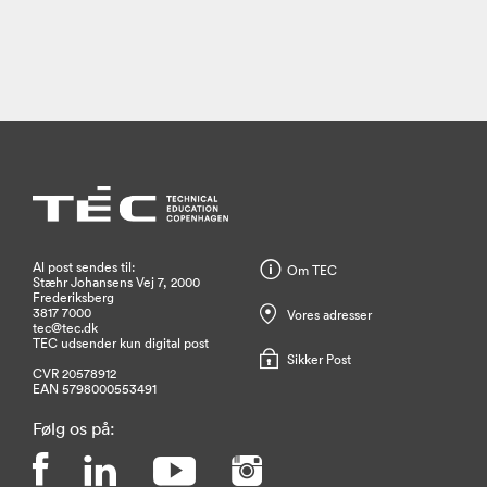
Al post sendes til:
Om TEC
Stæhr Johansens Vej 7, 2000
Frederiksberg
3817 7000
Vores adresser
tec@tec.dk
TEC udsender kun digital post
Sikker Post
CVR 20578912
EAN 5798000553491
Følg os på: