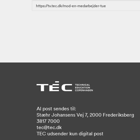
URL
to
share
Al post sendes til:
Stæhr Johansens Vej 7, 2000 Frederiksberg
3817 7000
tec@tec.dk
TEC udsender kun digital post