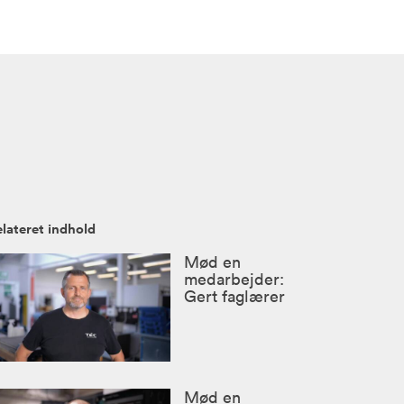
elateret indhold
Mød en
medarbejder:
Gert faglærer
Mød en