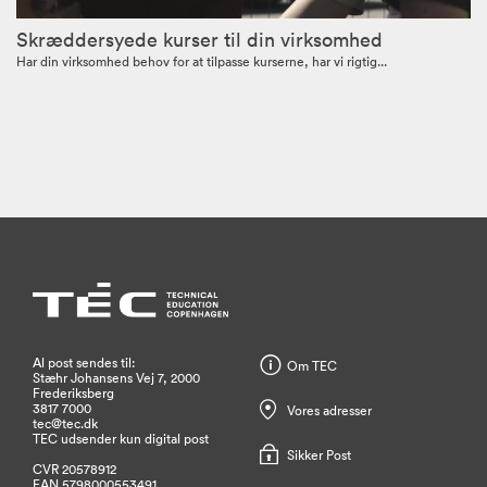
Skræddersyede kurser til din virksomhed
Har din virksomhed behov for at tilpasse kurserne, har vi rigtig...
Al post sendes til:
Om TEC
Stæhr Johansens Vej 7, 2000
Frederiksberg
3817 7000
Vores adresser
tec@tec.dk
TEC udsender kun digital post
Sikker Post
CVR 20578912
EAN 5798000553491