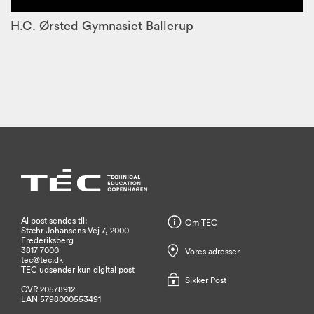
H.C. Ørsted Gymnasiet Ballerup
Al post sendes til:
Om TEC
Stæhr Johansens Vej 7, 2000
Frederiksberg
3817 7000
Vores adresser
tec@tec.dk
TEC udsender kun digital post
Sikker Post
CVR 20578912
EAN 5798000553491