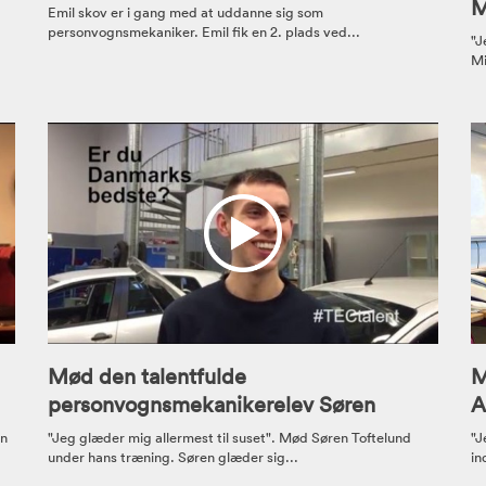
M
Emil skov er i gang med at uddanne sig som
personvognsmekaniker. Emil fik en 2. plads ved...
"J
Mi
Mød den talentfulde
M
personvognsmekanikerelev Søren
A
in
"Jeg glæder mig allermest til suset". Mød Søren Toftelund
"J
under hans træning. Søren glæder sig...
in