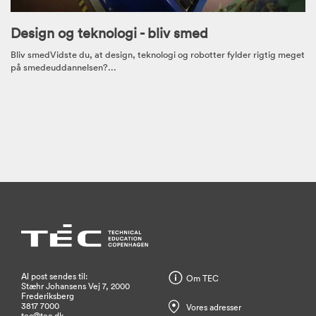
Design og teknologi - bliv smed
Bliv smedVidste du, at design, teknologi og robotter fylder rigtig meget
på smedeuddannelsen?...
Al post sendes til:
Om TEC
Stæhr Johansens Vej 7, 2000
Frederiksberg
3817 7000
Vores adresser
tec@tec.dk