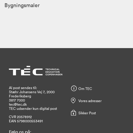
Bygningsmaler
Al post sendes til:
Om TEC
Stæhr Johansens Vej 7, 2000
Frederiksberg
3817 7000
Vores adresser
tec@tec.dk
TEC udsender kun digital post
Sikker Post
CVR 20578912
EAN 5798000553491
Følg os på: