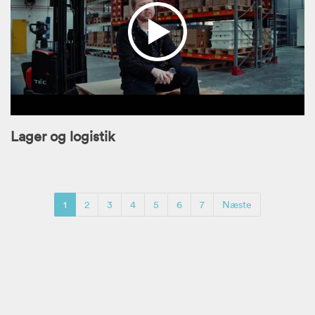
Lager og logistik
1
2
3
4
5
6
7
Næste