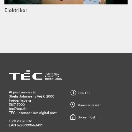
Elektriker
Al post sendes til:
Om TEC
Stæhr Johansens Vej 7, 2000
Frederiksberg
3817 7000
Vores adresser
tec@tec.dk
TEC udsender kun digital post
Sikker Post
CVR 20578912
EAN 5798000553491