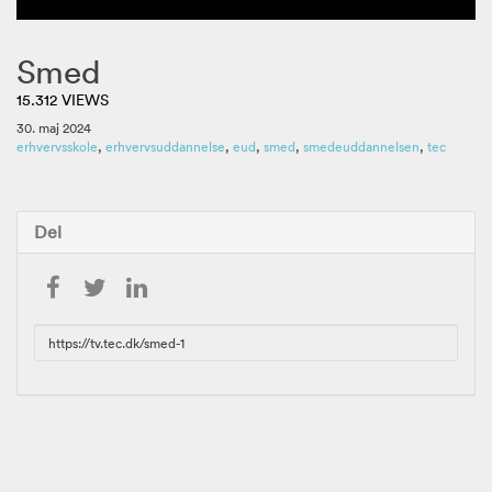
Smed
15.312 VIEWS
30. maj 2024
erhvervsskole
,
erhvervsuddannelse
,
eud
,
smed
,
smedeuddannelsen
,
tec
Del
URL
to
share