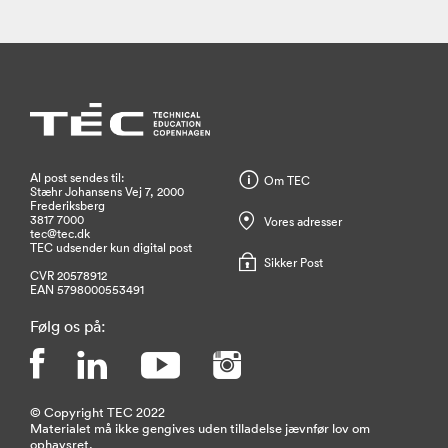
Al post sendes til:
Om TEC
Stæhr Johansens Vej 7, 2000
Frederiksberg
3817 7000
Vores adresser
tec@tec.dk
TEC udsender kun digital post
Sikker Post
CVR 20578912
EAN 5798000553491
Følg os på:
© Copyright TEC 2022
Materialet må ikke gengives uden tilladelse jævnfør lov om
ophavsret.