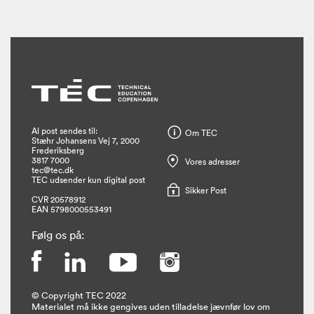
Al post sendes til:
Om TEC
Stæhr Johansens Vej 7, 2000
Frederiksberg
3817 7000
Vores adresser
tec@tec.dk
TEC udsender kun digital post
Sikker Post
CVR 20578912
EAN 5798000553491
Følg os på:
© Copyright TEC 2022
Materialet må ikke gengives uden tilladelse jævnfør lov om