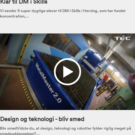
Klar til DM i Skills
Vi sender 9 super dygtige elever til DM i Skills i Herning, som har fundet
koncentration,...
Design og teknologi - bliv smed
Bliv smedVidste du, at design, teknologi og robotter fylder rigtig meget på
smedeuddannelsen?...