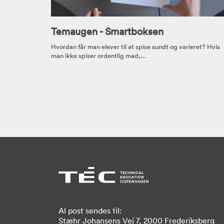
Temaugen - Smartboksen
Hvordan får man elever til at spise sundt og varieret? Hvis
man ikke spiser ordentlig mad,...
Al post sendes til:
Stæhr Johansens Vej 7, 2000 Frederiksberg