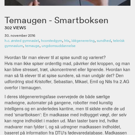
Temaugen - Smartboksen
302 VIEWS
30. november 2016
h.c. ørsted gymnasiet
,
hcorstedgym
,
htx
,
idégenerering
,
sundhed
,
teknisk
gymnasium
,
temauge
,
ungdomsuddannelse
Hvordan får man elever til at spise sundt og varieret?
Hvis man ikke spiser ordentlig mad, påvirker det kroppen, og man
kan blive stresset, træt, ukoncentreret eller lignende. Hvordan kan
man så få elever til at spise sundere, så man undgår det? Den
udfordring stod Kristoffer, Sebastian, Mikael, Emil og Nils fra 2.AG
overfor i temaugen.
I deres idégenereringsfase overvejede de både særlige
madvogne, automater på gangene, robotter med kunstig
intelligens og en anderledes kantine, men til sidste endte de ud
med 'smartboksen': En madkasse med indbygget vægt, der selv
kan regne indholdet i maden ud. Man taster bare ind, hvilke
madvarer man fylder i, og så udregner madkassen indholdet,
baseret på information fra DTU's fødevaredatabase. Madkassen