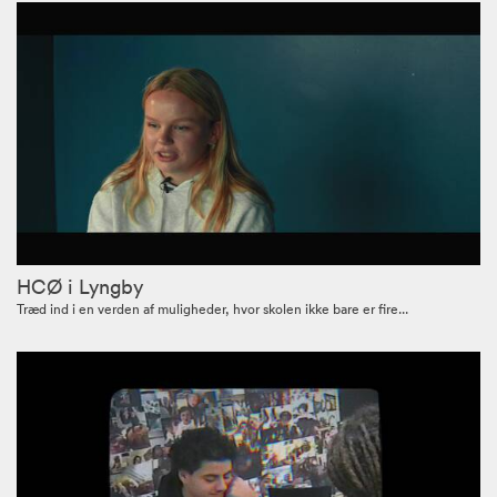
HCØ i Lyngby
Træd ind i en verden af muligheder, hvor skolen ikke bare er fire...