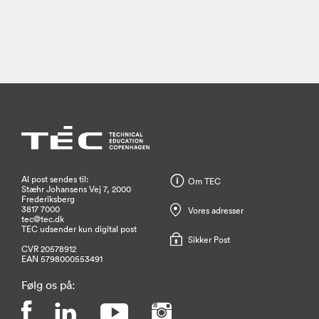
Al post sendes til:
Om TEC
Stæhr Johansens Vej 7, 2000
Frederiksberg
3817 7000
Vores adresser
tec@tec.dk
TEC udsender kun digital post
Sikker Post
CVR 20578912
EAN 5798000553491
Følg os på: