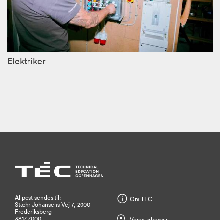
Elektriker
Al post sendes til:
Om TEC
Stæhr Johansens Vej 7, 2000
Frederiksberg
3817 7000
Vores adresser