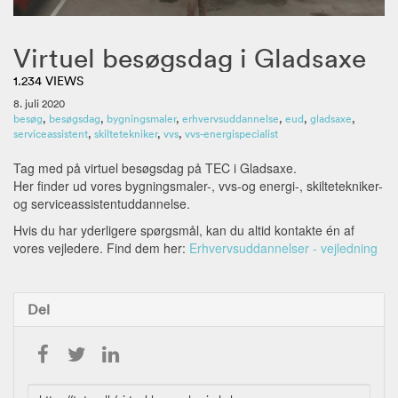
Virtuel besøgsdag i Gladsaxe
1.234 VIEWS
8. juli 2020
besøg
,
besøgsdag
,
bygningsmaler
,
erhvervsuddannelse
,
eud
,
gladsaxe
,
serviceassistent
,
skiltetekniker
,
vvs
,
vvs-energispecialist
Tag med på virtuel besøgsdag på TEC i Gladsaxe.
Her finder ud vores bygningsmaler-, vvs-og energi-, skiltetekniker-
og serviceassistentuddannelse.
Hvis du har yderligere spørgsmål, kan du altid kontakte én af
vores vejledere. Find dem her:
Erhvervsuddannelser - vejledning
Del
URL